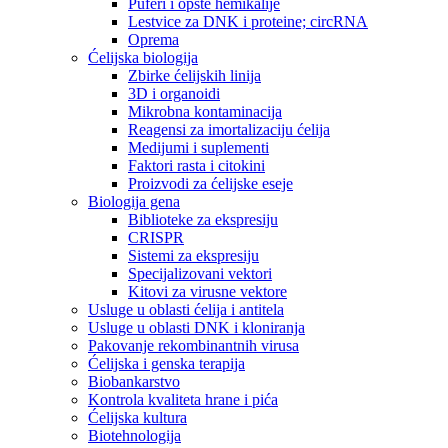
Puferi i opšte hemikalije
Lestvice za DNK i proteine; circRNA
Oprema
Ćelijska biologija
Zbirke ćelijskih linija
3D i organoidi
Mikrobna kontaminacija
Reagensi za imortalizaciju ćelija
Medijumi i suplementi
Faktori rasta i citokini
Proizvodi za ćelijske eseje
Biologija gena
Biblioteke za ekspresiju
CRISPR
Sistemi za ekspresiju
Specijalizovani vektori
Kitovi za virusne vektore
Usluge u oblasti ćelija i antitela
Usluge u oblasti DNK i kloniranja
Pakovanje rekombinantnih virusa
Ćelijska i genska terapija
Biobankarstvo
Kontrola kvaliteta hrane i pića
Ćelijska kultura
Biotehnologija