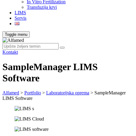
In Vitro Fertilization
Transfuzija krvi
LIMS
Servis
Toggle menu
Kontakt
SampleManager LIMS
Software
Alfamed
>
Portfolio
>
Laboratorijska oprema
>
SampleManager
LIMS Software