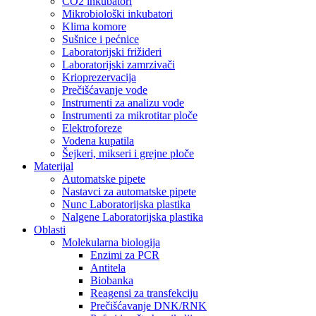
CO2 inkubatori
Mikrobiološki inkubatori
Klima komore
Sušnice i pećnice
Laboratorijski frižideri
Laboratorijski zamrzivači
Krioprezervacija
Prečišćavanje vode
Instrumenti za analizu vode
Instrumenti za mikrotitar ploče
Elektroforeze
Vodena kupatila
Šejkeri, mikseri i grejne ploče
Materijal
Automatske pipete
Nastavci za automatske pipete
Nunc Laboratorijska plastika
Nalgene Laboratorijska plastika
Oblasti
Molekularna biologija
Enzimi za PCR
Antitela
Biobanka
Reagensi za transfekciju
Prečišćavanje DNK/RNK