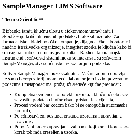
SampleManager LIMS Software
Thermo Scientific™
Biobanke igraju ključnu ulogu u efektovmom upravljanju i
skladištenju kritičnih naučnih podataka: bioloških uzoraka. Za
farmaceutske i biotehnološke kompanije, dijagnostičke laboratorije i
naučno-istraživačke organizacije, integritet uzorka je ključan kako bi
se osigurali robusni i ponovljivi rezultati. Različiti laboratorijski
instrumenti i softverski sistemi mogu se integrisati sa softverom
SampleManager, stvarajući jedan repozitorijum podataka.
Softver SampleManager može skalirati sa Vašim radom i upravljati
ne samo biorepozitorijumom, već i laboratorijom i svim povezanim
podacima i metapodacima, pružajući sledeće ključne prednosti:
Kompletna evidencija o poreklu uzorka, uključujući obrasce
za zaštitu podataka i informisani pristanak pacijenata,
Procesi vođeni bar kodom kako bi se omogućila automatska
kontrola,
Pojednostavljeni postupci pristupa uzorcima i upravljanja
uzorcima,
Poboljšani proces upravljanja zalihama koji koristi korak-po-
korak tok rada preseljenja uzorka,