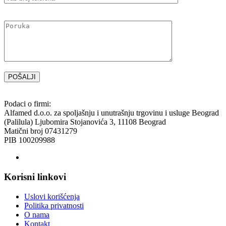
Please
leave
this
field
empty.
Podaci o firmi:
Alfamed d.o.o. za spoljašnju i unutrašnju trgovinu i usluge Beograd
(Palilula) Ljubomira Stojanovića 3, 11108 Beograd
Matični broj 07431279
PIB 100209988
Korisni linkovi
Uslovi korišćenja
Politika privatnosti
O nama
Kontakt