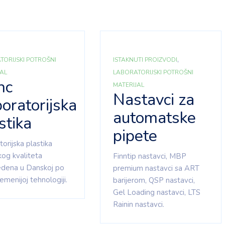
,
TORIJSKI POTROŠNI
ISTAKNUTI PROIZVODI
JAL
LABORATORIJSKI POTROŠNI
nc
MATERIJAL
Nastavci za
oratorijska
automatske
stika
pipete
orijska plastika
kog kvaliteta
Finntip nastavci, MBP
edena u Danskoj po
premium nastavci sa ART
emenijoj tehnologiji.
barijerom, QSP nastavci,
Gel Loading nastavci, LTS
Rainin nastavci.