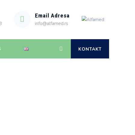
Email Adresa
8
info@alfamed.rs
S
KONTAKT
Alfamed
>
Portfolio
>
Laboratorijski potrošni
materijal