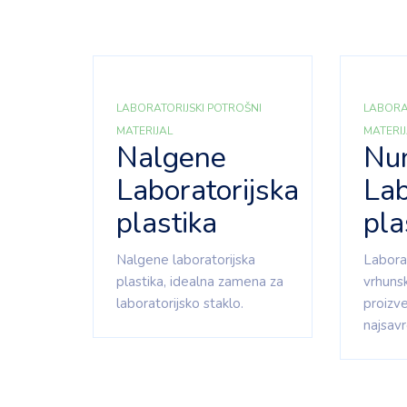
LABORATORIJSKI POTROŠNI
LABORA
MATERIJAL
MATERI
Nalgene
Nu
Laboratorijska
Lab
plastika
pla
Nalgene laboratorijska
Laborat
plastika, idealna zamena za
vrhuns
laboratorijsko staklo.
proizv
najsavr