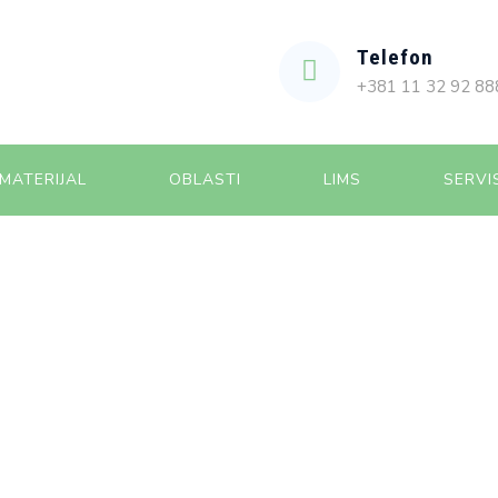
Telefon
+381 11 32 92 88
MATERIJAL
OBLASTI
LIMS
SERVI
KI POTROŠNI