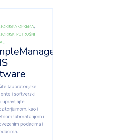
,
TORIJSKA OPREMA
TORIJSKI POTROŠNI
JAL
mpleManager
MS
ftware
šite laboratorijske
ente i softverski
i upravljajte
zitorijumom, kao i
tnom laboratorijom i
ovezanim podacima i
odacima.