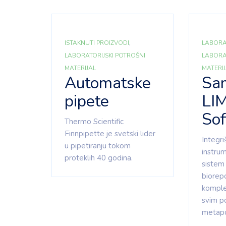
,
ISTAKNUTI PROIZVODI
LABORA
LABORATORIJSKI POTROŠNI
LABORA
MATERIJAL
MATERI
Automatske
Sa
pipete
LI
So
Thermo Scientific
Finnpipette je svetski lider
Integri
u pipetiranju tokom
instrum
proteklih 40 godina.
sistem 
biorepo
komple
svim p
metap