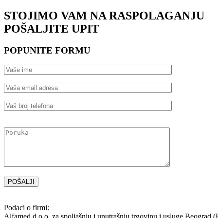
STOJIMO VAM NA RASPOLAGANJU
POŠALJITE UPIT
POPUNITE FORMU
Please
leave
this
field
empty.
Podaci o firmi:
Alfamed d.o.o. za spoljašnju i unutrašnju trgovinu i usluge Beograd 