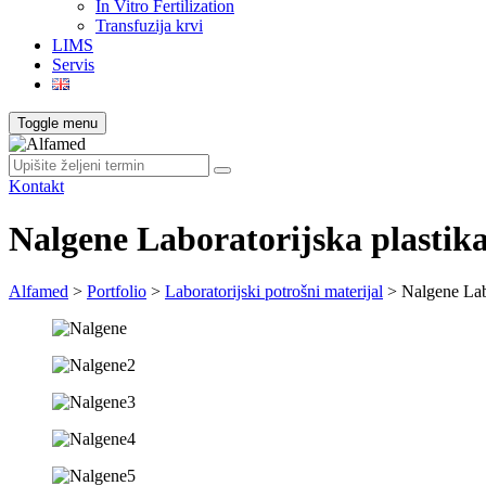
In Vitro Fertilization
Transfuzija krvi
LIMS
Servis
Toggle menu
Kontakt
Nalgene Laboratorijska plastik
Alfamed
>
Portfolio
>
Laboratorijski potrošni materijal
>
Nalgene Labo