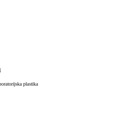
a
ratorijska plastika