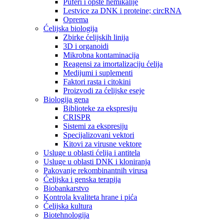
Puferi i opšte hemikalije
Lestvice za DNK i proteine; circRNA
Oprema
Ćelijska biologija
Zbirke ćelijskih linija
3D i organoidi
Mikrobna kontaminacija
Reagensi za imortalizaciju ćelija
Medijumi i suplementi
Faktori rasta i citokini
Proizvodi za ćelijske eseje
Biologija gena
Biblioteke za ekspresiju
CRISPR
Sistemi za ekspresiju
Specijalizovani vektori
Kitovi za virusne vektore
Usluge u oblasti ćelija i antitela
Usluge u oblasti DNK i kloniranja
Pakovanje rekombinantnih virusa
Ćelijska i genska terapija
Biobankarstvo
Kontrola kvaliteta hrane i pića
Ćelijska kultura
Biotehnologija