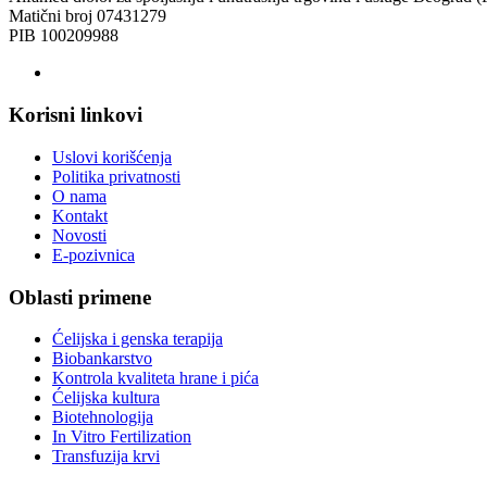
Matični broj 07431279
PIB 100209988
Korisni linkovi
Uslovi korišćenja
Politika privatnosti
O nama
Kontakt
Novosti
E-pozivnica
Oblasti primene
Ćelijska i genska terapija
Biobankarstvo
Kontrola kvaliteta hrane i pića
Ćelijska kultura
Biotehnologija
In Vitro Fertilization
Transfuzija krvi