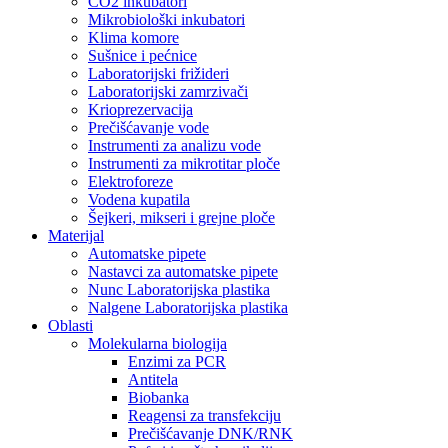
CO2 inkubatori
Mikrobiološki inkubatori
Klima komore
Sušnice i pećnice
Laboratorijski frižideri
Laboratorijski zamrzivači
Krioprezervacija
Prečišćavanje vode
Instrumenti za analizu vode
Instrumenti za mikrotitar ploče
Elektroforeze
Vodena kupatila
Šejkeri, mikseri i grejne ploče
Materijal
Automatske pipete
Nastavci za automatske pipete
Nunc Laboratorijska plastika
Nalgene Laboratorijska plastika
Oblasti
Molekularna biologija
Enzimi za PCR
Antitela
Biobanka
Reagensi za transfekciju
Prečišćavanje DNK/RNK