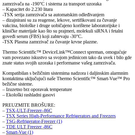
zamrzivača na -190°C i sistema za transport uzoraka
– Kapacitet do 2.230 litara
-TSX serija zamrzivača sa automatskim odleđivanjem
– dizajnirani su za reagense, lekove, sertifikovani za čuvanje
vakcina, biološke i druge uobičajeno korištene laboratorijske i
kliničke materijale kao što su prajmeri, molekuli siRNA i fetalni
goveđi serum (FBS) koji zahtevaju -30°C.
-TSX Plasma zamrzivač za čuvanje krvne plazme.
Thermo Scientific™ DeviceLink™Connect spreman, omogućuje
vam povezano iskustvo sa svojom jedinicom tako da uvek i bilo gde
znate status svojih uzoraka i performanse vašeg zamrzivača.
Kompatibilan s bežičnim sistemima nadzora i daljinskim alarmnim
kontaktima uključujući naše Thermo Scientific™ Smart-Vue™ Pro
bežične sisteme.
– Izuzetno brz oporavak temperature
– Ekološki rashladni gasovi
PREUZMITE BROŠURE:
–
TSX-ULT-Freezer–86C
–
TSX Series High-Performance Refrigerators and Freezers
–
TSG-Refrigerator-Freezer (1)
–
TDE ULT Freezer -86C
–
Smart-Vue (1)