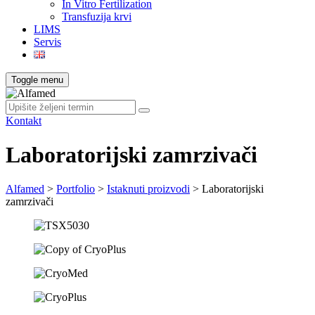
In Vitro Fertilization
Transfuzija krvi
LIMS
Servis
Toggle menu
Kontakt
Laboratorijski zamrzivači
Alfamed
>
Portfolio
>
Istaknuti proizvodi
>
Laboratorijski
zamrzivači