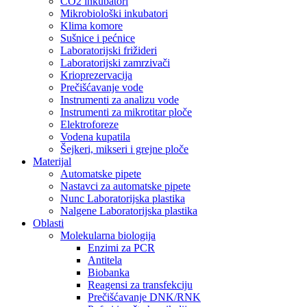
CO2 inkubatori
Mikrobiološki inkubatori
Klima komore
Sušnice i pećnice
Laboratorijski frižideri
Laboratorijski zamrzivači
Krioprezervacija
Prečišćavanje vode
Instrumenti za analizu vode
Instrumenti za mikrotitar ploče
Elektroforeze
Vodena kupatila
Šejkeri, mikseri i grejne ploče
Materijal
Automatske pipete
Nastavci za automatske pipete
Nunc Laboratorijska plastika
Nalgene Laboratorijska plastika
Oblasti
Molekularna biologija
Enzimi za PCR
Antitela
Biobanka
Reagensi za transfekciju
Prečišćavanje DNK/RNK