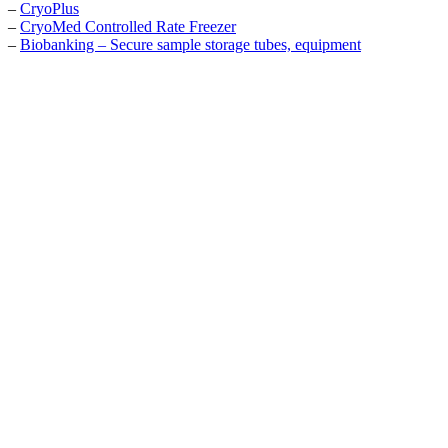
–
CryoPlus
–
CryoMed Controlled Rate Freezer
–
Biobanking – Secure sample storage tubes, equipment