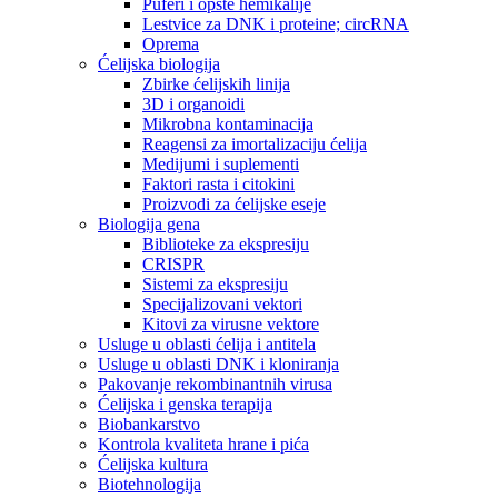
Puferi i opšte hemikalije
Lestvice za DNK i proteine; circRNA
Oprema
Ćelijska biologija
Zbirke ćelijskih linija
3D i organoidi
Mikrobna kontaminacija
Reagensi za imortalizaciju ćelija
Medijumi i suplementi
Faktori rasta i citokini
Proizvodi za ćelijske eseje
Biologija gena
Biblioteke za ekspresiju
CRISPR
Sistemi za ekspresiju
Specijalizovani vektori
Kitovi za virusne vektore
Usluge u oblasti ćelija i antitela
Usluge u oblasti DNK i kloniranja
Pakovanje rekombinantnih virusa
Ćelijska i genska terapija
Biobankarstvo
Kontrola kvaliteta hrane i pića
Ćelijska kultura
Biotehnologija