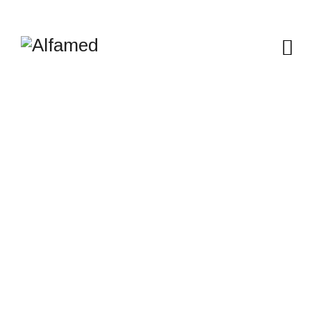
KONTROLA
KVALITETA HRANE
I PIĆA
Alfamed
>
Service
>
Kontrola kvaliteta hrane i pića