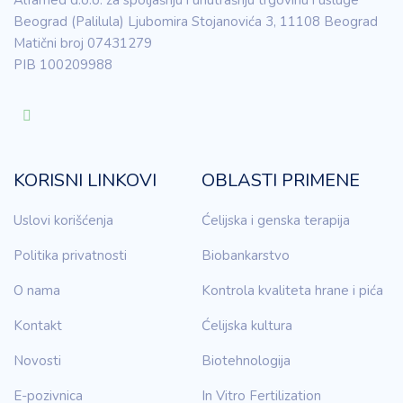
Alfamed d.o.o. za spoljašnju i unutrašnju trgovinu i usluge
Beograd (Palilula) Ljubomira Stojanovića 3, 11108 Beograd
Matični broj 07431279
PIB 100209988
KORISNI LINKOVI
OBLASTI PRIMENE
Uslovi korišćenja
Ćelijska i genska terapija
Politika privatnosti
Biobankarstvo
O nama
Kontrola kvaliteta hrane i pića
Kontakt
Ćelijska kultura
Novosti
Biotehnologija
E-pozivnica
In Vitro Fertilization