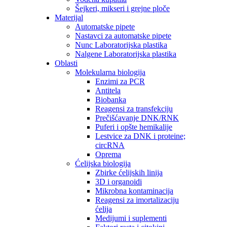
Šejkeri, mikseri i grejne ploče
Materijal
Automatske pipete
Nastavci za automatske pipete
Nunc Laboratorijska plastika
Nalgene Laboratorijska plastika
Oblasti
Molekularna biologija
Enzimi za PCR
Antitela
Biobanka
Reagensi za transfekciju
Prečišćavanje DNK/RNK
Puferi i opšte hemikalije
Lestvice za DNK i proteine;
circRNA
Oprema
Ćelijska biologija
Zbirke ćelijskih linija
3D i organoidi
Mikrobna kontaminacija
Reagensi za imortalizaciju
ćelija
Medijumi i suplementi