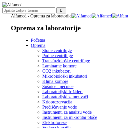
Alfamed - Oprema za laboratorije
Oprema za laboratorije
Početna
Oprema
Stone centrifuge
Podne centrifuge
Transfuziološke centrifuge
Laminarne komore
CO2 inkubatori
Mikrobiološki inkubatori
Klima komore
Sušnice i pećnice
Laboratorijski frižideri
Laboratorijski zamrzivači
Krioprezervacija
Prečišćavanje vode
Instrumenti za analizu vode
Instrumenti za mikrotitar ploče
Elektroforeze
Vodena kupatila