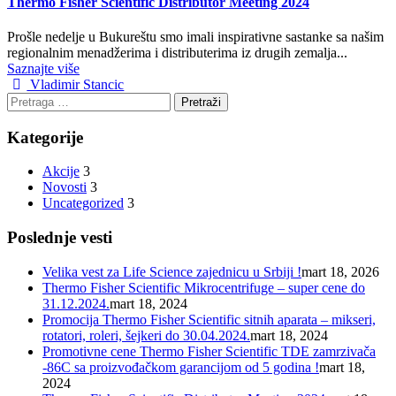
Thermo Fisher Scientific Distributor Meeting 2024
Prošle nedelje u Bukureštu smo imali inspirativne sastanke sa našim
regionalnim menadžerima i distributerima iz drugih zemalja...
Saznajte više
Author
Vladimir Stancic
Pretraga
za:
Kategorije
Akcije
3
Novosti
3
Uncategorized
3
Poslednje vesti
Velika vest za Life Science zajednicu u Srbiji !
mart 18, 2026
Thermo Fisher Scientific Mikrocentrifuge – super cene do
31.12.2024.
mart 18, 2024
Promocija Thermo Fisher Scientific sitnih aparata – mikseri,
rotatori, roleri, šejkeri do 30.04.2024.
mart 18, 2024
Promotivne cene Thermo Fisher Scientific TDE zamrzivača
-86C sa proizvođačkom garancijom od 5 godina !
mart 18,
2024