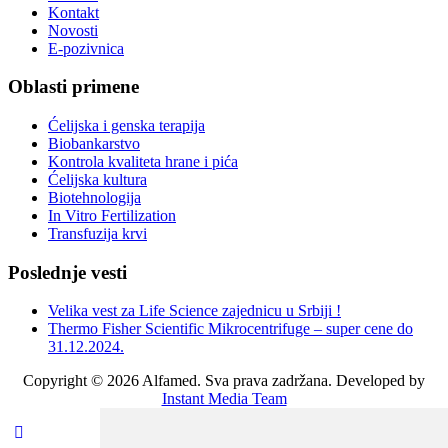
Kontakt
Novosti
E-pozivnica
Oblasti primene
Ćelijska i genska terapija
Biobankarstvo
Kontrola kvaliteta hrane i pića
Ćelijska kultura
Biotehnologija
In Vitro Fertilization
Transfuzija krvi
Poslednje vesti
Velika vest za Life Science zajednicu u Srbiji !
Thermo Fisher Scientific Mikrocentrifuge – super cene do
31.12.2024.
Copyright © 2026 Alfamed. Sva prava zadržana. Developed by
Instant Media Team