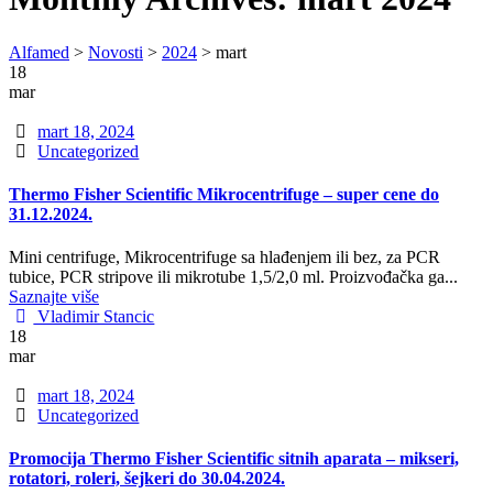
Alfamed
>
Novosti
>
2024
>
mart
18
mar
Date
mart 18, 2024
Categories
Uncategorized
Thermo Fisher Scientific Mikrocentrifuge – super cene do
31.12.2024.
Mini centrifuge, Mikrocentrifuge sa hlađenjem ili bez, za PCR
tubice, PCR stripove ili mikrotube 1,5/2,0 ml. Proizvođačka ga...
Saznajte više
Author
Vladimir Stancic
18
mar
Date
mart 18, 2024
Categories
Uncategorized
Promocija Thermo Fisher Scientific sitnih aparata – mikseri,
rotatori, roleri, šejkeri do 30.04.2024.