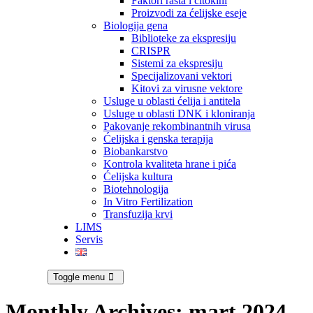
Faktori rasta i citokini
Proizvodi za ćelijske eseje
Biologija gena
Biblioteke za ekspresiju
CRISPR
Sistemi za ekspresiju
Specijalizovani vektori
Kitovi za virusne vektore
Usluge u oblasti ćelija i antitela
Usluge u oblasti DNK i kloniranja
Pakovanje rekombinantnih virusa
Ćelijska i genska terapija
Biobankarstvo
Kontrola kvaliteta hrane i pića
Ćelijska kultura
Biotehnologija
In Vitro Fertilization
Transfuzija krvi
LIMS
Servis
Toggle menu
Monthly Archives:
mart 2024