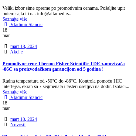
Veliki izbor sitne opreme po promotivnim cenama. Pošaljite upit
putem sajta ili na: info@alfamed.rs...
Saznajte više
Author
Vladimir Stancic
18
mar
Date
mart 18, 2024
Categories
Akcije
Promotivne cene Thermo Fisher Scientific TDE zamrzivača
-86C sa proizvođačkom garancijom od 5 godina !
Radna temperatura od -50°C do -86°C. Kontrola pomoću HIC
interfejsa, ekran sa 7 segmenata i tasteri osetljivi na dodir. Izolaci...
Saznajte više
Author
Vladimir Stancic
18
mar
Date
mart 18, 2024
Categories
Novosti