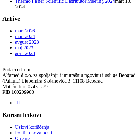
Thermo Fisher Scientific Distributor Meeting 2024
mart 18,
2024
Arhive
mart 2026
mart 2024
avgust 2023
maj 2023
april 2023
Podaci o firmi:
Alfamed d.o.o. za spoljašnju i unutrašnju trgovinu i usluge Beograd
(Palilula) Ljubomira Stojanovića 3, 11108 Beograd
Matični broj 07431279
PIB 100209988
Korisni linkovi
Uslovi korišćenja
Politika privatnosti
O nama